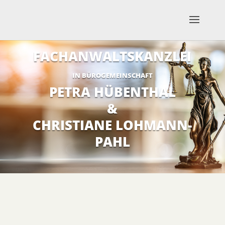
FACHANWALTSKANZLEI
IN BÜROGEMEINSCHAFT
PETRA HÜBENTHAL
&
CHRISTIANE LOHMANN-
PAHL