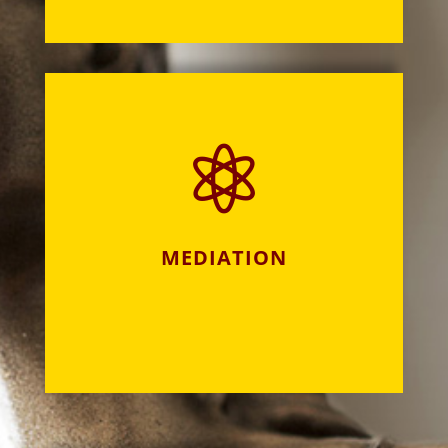

MEDIATION