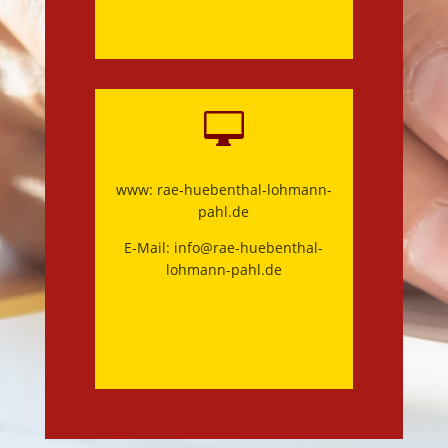

www:
rae-huebenthal-lohmann-
pahl.de
E-Mail:
info@rae-huebenthal-
lohmann-pahl.de